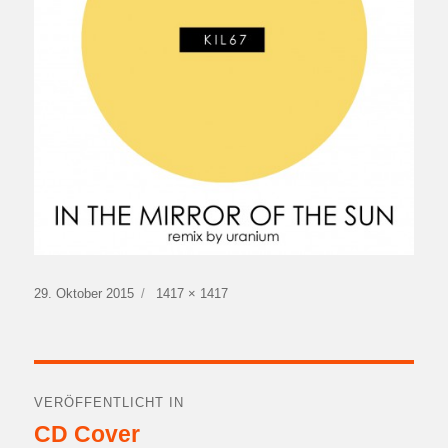
Veröffentlicht
Volle
29. Oktober 2015
1417 × 1417
am
Größe
Beitragsnavigation
VERÖFFENTLICHT IN
CD Cover