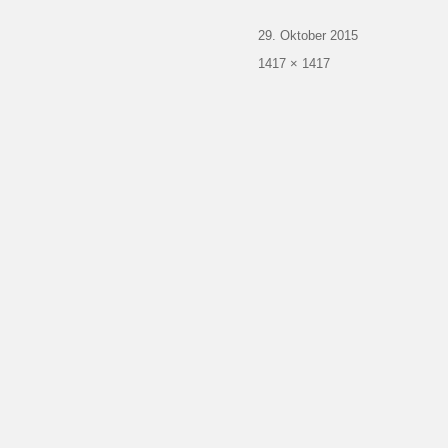
Veröffentlicht
29. Oktober 2015
am
Volle
1417 × 1417
Größe