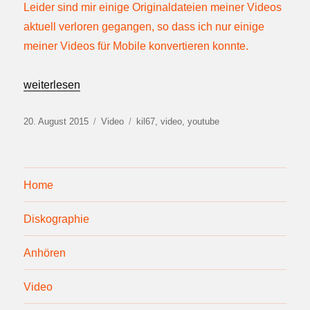
Leider sind mir einige Originaldateien meiner Videos
aktuell verloren gegangen, so dass ich nur einige
meiner Videos für Mobile konvertieren konnte.
„Einige Videos jetzt mobile gerecht bei YouTube“
weiterlesen
Veröffentlicht
Kategorien
Schlagwörter
20. August 2015
Video
kil67
,
video
,
youtube
am
Home
Diskographie
Anhören
Video