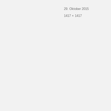
Veröffentlicht
29. Oktober 2015
am
Volle
1417 × 1417
Größe