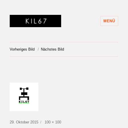
MENÜ
KIL67
Vorheriges Bild
Nächstes Bild
Veröffentlicht
Volle
29. Oktober 2015
100 × 100
am
Größe