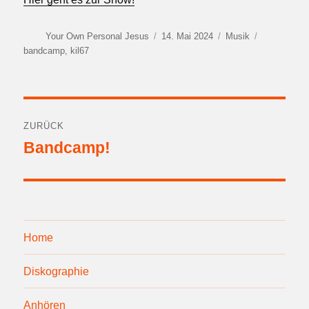
Autor
Veröffentlicht
Kategorien
Schlagwört
Your Own Personal Jesus
14. Mai 2024
Musik
am
bandcamp
,
kil67
Beitragsnavigation
ZURÜCK
Bandcamp!
Vorheriger
Beitrag:
Home
Diskographie
Anhören